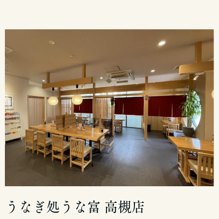
うなぎ処うな富 高槻店